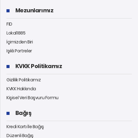
Mezunlarımız
FID
Lokal1885
İçimizden Biri
Işıklı Portreler
KVKK Politikamız
Gizlilik Politikamız
KVKK Hakkında
Kişisel Veri Başvuru Formu
Bağış
Kredi Kartı İle Bağış
Düzenli Bağış