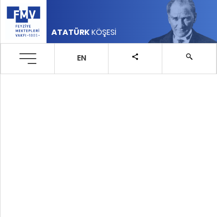
ATATÜRK
KÖŞESİ
EN