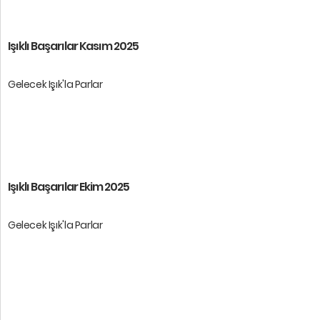
Öğrencilerimize baş ...
Işıklı Başarılar Kasım 2025
Gelecek Işık'la Parlar
Öğrencilerimize baş ...
Işıklı Başarılar Ekim 2025
Gelecek Işık'la Parlar
Öğrencilerimize baş ...