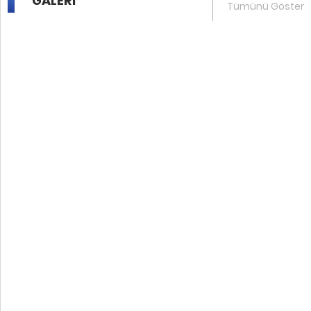
GALERİ
Tümünü Göster
7 .
Kolektif Dergisi - 1. Sayı
8 .
Kolektif Dergisi - 1. Sayı
9 .
Kolektif Dergisi - 1. Sayı
10 .
Birlik Hâli Dergisi - 1. Sayı