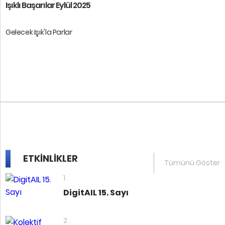
Işıklı Başarılar Eylül 2025
Gelecek Işık'la Parlar
Öğrencilerimize başarılar diler ...
ETKİNLİKLER
Tümünü Göster
1 .
DigitAIL 15. Sayı
2 .