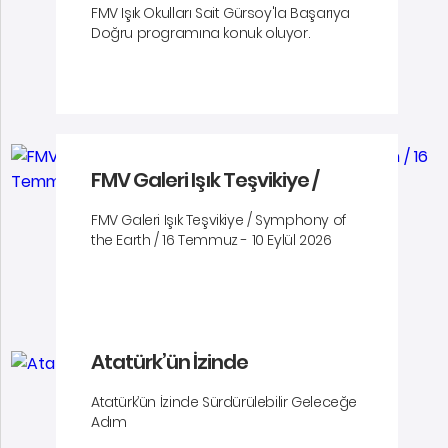
FMV Işık Okulları Sait Gürsoy'la Başarıya
Doğru programına konuk oluyor.
FMV Galeri Işık Teşvikiye /
Symphony of the Earth / 16
FMV Galeri Işık Teşvikiye / Symphony of
Temmuz - 10 Eylül 2026
the Earth / 16 Temmuz - 10 Eylül 2026
Atatürk’ün İzinde
Sürdürülebilir Geleceğe Adım
Atatürk’ün İzinde Sürdürülebilir Geleceğe
Adım