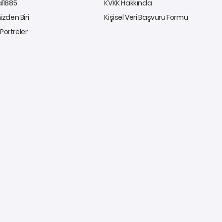
al1885
KVKK Hakkında
izden Biri
Kişisel Veri Başvuru Formu
ı Portreler