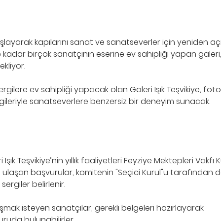
 başlayarak kapılarını sanat ve sanatseverler için yeniden aç
kadar birçok sanatçının eserine ev sahipliği yapan galer
kliyor.
ergilere ev sahipliği yapacak olan Galeri Işık Teşvikiye, foto
rgileriyle sanatseverlere benzersiz bir deneyim sunacak.
şık Teşvikiye’nin yıllık faaliyetleri Feyziye Mektepleri Vakfı 
ne ulaşan başvurular, komitenin "Seçici Kurul"u tarafından
sergiler belirlenir.
ak isteyen sanatçılar, gerekli belgeleri hazırlayarak
uda bulunabilirler.