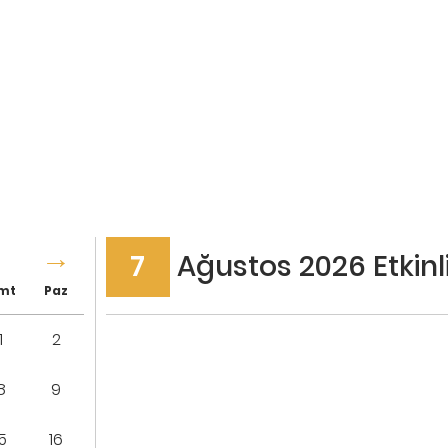
7
Ağustos 2026
Etkinl
mt
Paz
1
2
8
9
15
16