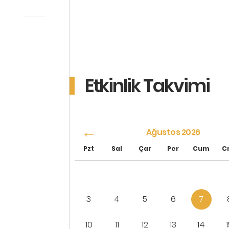
Etkinlik Takvimi
Ağustos 2026
Pzt
Sal
Çar
Per
Cum
C
3
4
5
6
7
10
11
12
13
14