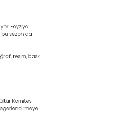
ıyor. Feyziye
i, bu sezon da
ğraf, resim, baskı
Kültür Komitesi
 değerlendirmeye