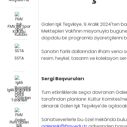
Galeri Işık Teşvikiye, 9 Aralık 2024’ten
FMV Işık Spor
Mektepleri Vakfının misyonuyla bugüne 
Kulübü
dopdolu bir programla ziyaretçilerini be
Sanatın farklı dallarından ilham verici s
resim, heykel, tasarım ve koleksiyon se
SSTA
Sergi Başvuruları
Işıklı Başarılar
Tüm etkinliklerde seçici davranan Galeri I
Ödül
tarafından planlanır. Kültür Komitesi’
Törenleri
alınarak Galeri Işık Teşvikiye’de açılacak 
Sanatseverlerle bu özel mekânda buluşm
FMV Galeri
galeriisik@fmv.edu.tr
adresinden başvur