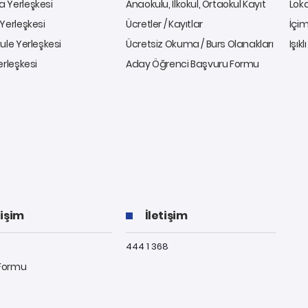
 Yerleşkesi
Anaokulu, İlkokul, Ortaokul Kayıt
Lok
Yerleşkesi
Ücretler / Kayıtlar
İçim
ule Yerleşkesi
Ücretsiz Okuma / Burs Olanakları
Işıkl
erleşkesi
Aday Öğrenci Başvuru Formu
tişim
İletişim
444 1 368
 Formu