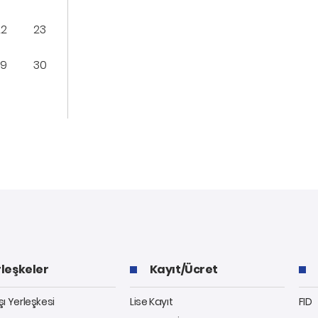
22
23
29
30
leşkeler
Kayıt/Ücret
ı Yerleşkesi
Lise Kayıt
FID