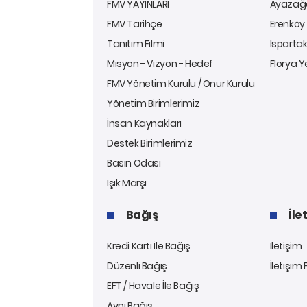
FMV YAYINLARI
Ayazağa
FMV Tarihçe
Erenköy 
Tanıtım Filmi
Ispartak
Misyon - Vizyon - Hedef
Florya Y
FMV Yönetim Kurulu / Onur Kurulu
Yönetim Birimlerimiz
İnsan Kaynakları
Destek Birimlerimiz
Basın Odası
Işık Marşı
Bağış
İle
Kredi Kartı İle Bağış
İletişim
Düzenli Bağış
İletişim
EFT / Havale İle Bağış
Ayni Bağış