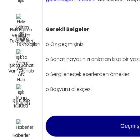
Işık
Gerekli Belgeler
FMV Eğitim
ve Bilişim
Teknolojileri
o Öz geçmişiniz
o Sanat hayatınızı anlatan kısa bir yazı
Işık’ta Sanat
Var - Art Hub
o Sergilenecek eserlerden örnekler
o Başvuru dilekçesi
Işık Kitap
Kulübü
Geçmiş s
Haberler