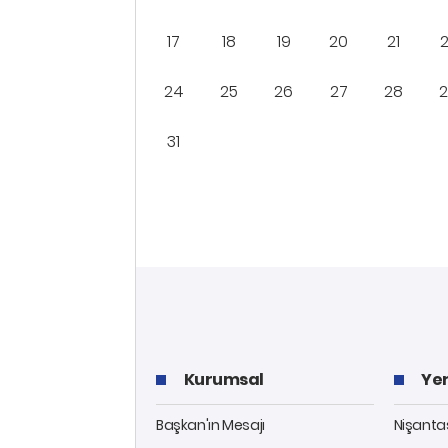
17
18
19
20
21
24
25
26
27
28
31
Kurumsal
Yer
Başkan'ın Mesajı
Nişantaş