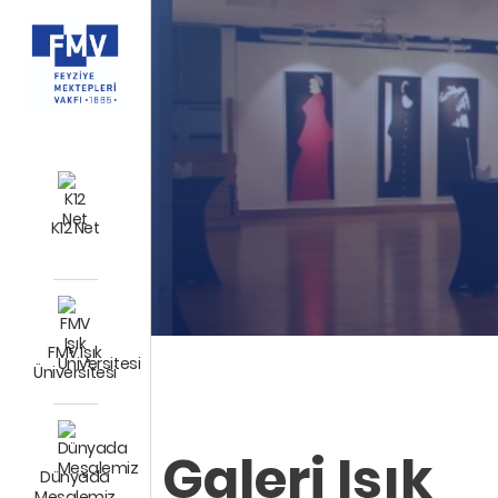
K12 Net
FMV Işık
Üniversitesi
Galeri Işık
Dünyada
Meşalemiz