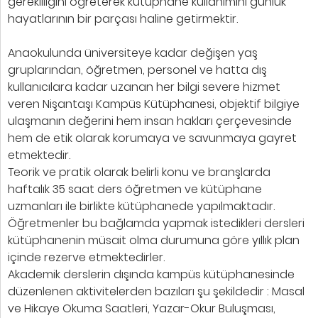
gerekliliğini öğreterek kütüphane kullanımını günlük
hayatlarının bir parçası haline getirmektir.
Anaokulunda üniversiteye kadar değişen yaş
gruplarından, öğretmen, personel ve hatta dış
kullanıcılara kadar uzanan her bilgi severe hizmet
veren Nişantaşı Kampüs Kütüphanesi, objektif bilgiye
ulaşmanın değerini hem insan hakları çerçevesinde
hem de etik olarak korumaya ve savunmaya gayret
etmektedir.
Teorik ve pratik olarak belirli konu ve branşlarda
haftalık 35 saat ders öğretmen ve kütüphane
uzmanları ile birlikte kütüphanede yapılmaktadır.
Öğretmenler bu bağlamda yapmak istedikleri dersleri
kütüphanenin müsait olma durumuna göre yıllık plan
içinde rezerve etmektedirler.
Akademik derslerin dışında kampüs kütüphanesinde
düzenlenen aktivitelerden bazıları şu şekildedir : Masal
ve Hikaye Okuma Saatleri, Yazar-Okur Buluşması,