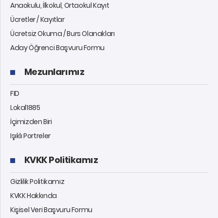
Anaokulu, İlkokul, Ortaokul Kayıt
Ücretler / Kayıtlar
Ücretsiz Okuma / Burs Olanakları
Aday Öğrenci Başvuru Formu
Mezunlarımız
FID
Lokal1885
İçimizden Biri
Işıklı Portreler
KVKK Politikamız
Gizlilik Politikamız
KVKK Hakkında
Kişisel Veri Başvuru Formu