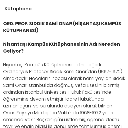
Kütüphane
ORD. PROF. SIDDIK SAMİ ONAR (NİŞANTAŞI KAMPÜS
KÜTÜPHANESİ)
Nisantaşı Kampüs Kütüphanesinin Adı Nereden
Geliyor?
Nişantaşı Kampüs Kütüphanesi adını değerli
Ordinaryüs Profesör Sıddık Sami Onar'dan (1897-1972)
almaktadır. Hocaların hocası olarak namı yayılan Sıddık
Sami Onar İstanbul'da doğmuş, Vefa Lisesi'ni bitirmiş
ardından İstanbul Ünivesitesi Hukuk Fakültesi'nde
öğrenimine devam etmiştir. İdare Hukuk'unda
uzmanlaşan ve bu alanda duayen olarak bilinen
Onar, Feyziye Mektepleri Vakfı'nda 1968-1972 yılları
arasında Vakıf Başkanlığı'nı üstlenmiş, öğrenci dostu
tavrı ve engin bilgisi ile gönüllerde taht kurmuş önemli