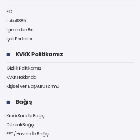
FID
Lokal1885
İçimizden Biri
Işıklı Portreler
KVKK Politikamız
Gizlilik Politikamız
KVKK Hakkında
Kişisel Veri Başvuru Formu
Bağış
Kredi Kartı İle Bağış
Düzenli Bağış
EFT / Havale İle Bağış