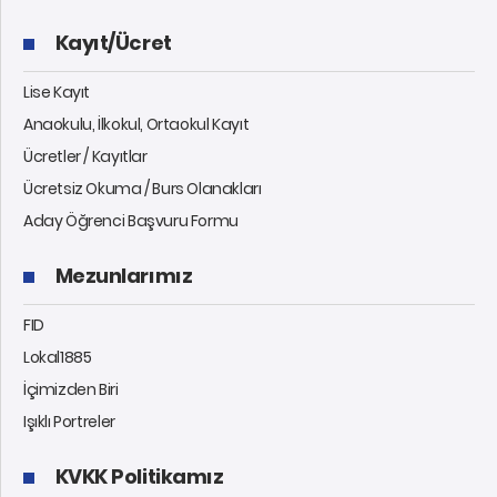
Kayıt/Ücret
Lise Kayıt
Anaokulu, İlkokul, Ortaokul Kayıt
Ücretler / Kayıtlar
Ücretsiz Okuma / Burs Olanakları
Aday Öğrenci Başvuru Formu
Mezunlarımız
FID
Lokal1885
İçimizden Biri
Işıklı Portreler
KVKK Politikamız