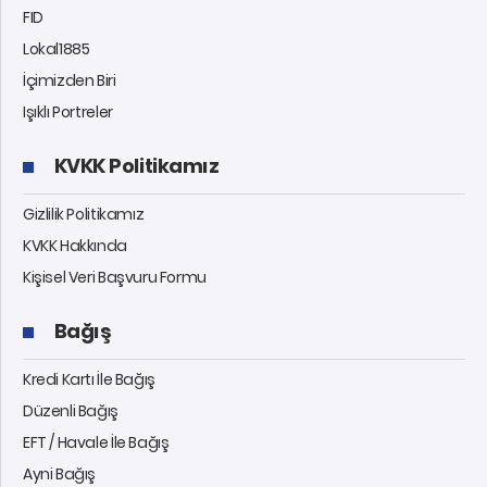
FID
Lokal1885
İçimizden Biri
Işıklı Portreler
KVKK Politikamız
Gizlilik Politikamız
KVKK Hakkında
Kişisel Veri Başvuru Formu
Bağış
Kredi Kartı İle Bağış
Düzenli Bağış
EFT / Havale İle Bağış
Ayni Bağış