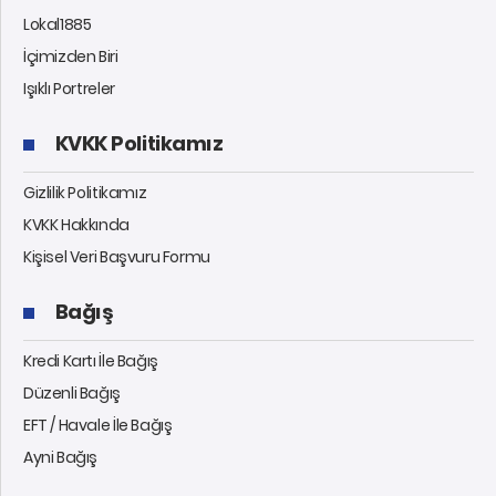
Lokal1885
İçimizden Biri
Işıklı Portreler
KVKK Politikamız
Gizlilik Politikamız
KVKK Hakkında
Kişisel Veri Başvuru Formu
Bağış
Kredi Kartı İle Bağış
Düzenli Bağış
EFT / Havale İle Bağış
Ayni Bağış