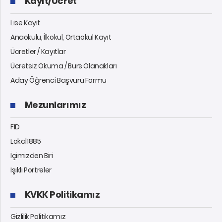
Kayıt/Ücret
Lise Kayıt
Anaokulu, İlkokul, Ortaokul Kayıt
Ücretler / Kayıtlar
Ücretsiz Okuma / Burs Olanakları
Aday Öğrenci Başvuru Formu
Mezunlarımız
FID
Lokal1885
İçimizden Biri
Işıklı Portreler
KVKK Politikamız
Gizlilik Politikamız