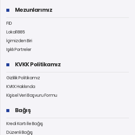
Mezunlarımız
FID
Lokal1885
İçimizden Biri
Işıklı Portreler
KVKK Politikamız
Gizlilik Politikamız
KVKK Hakkında
Kişisel Veri Başvuru Formu
Bağış
Kredi Kartı İle Bağış
Düzenli Bağış