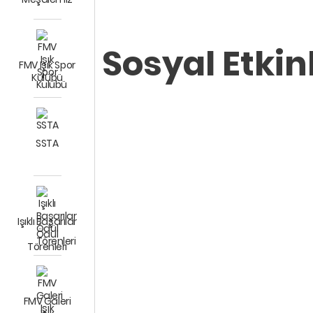
Sosyal Etkinl
FMV Işık Spor
Kulübü
SSTA
Işıklı Başarılar
Ödül
Törenleri
FMV Galeri