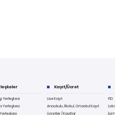
leşkeler
Kayıt/Ücret
ı Yerleşkesi
Lise Kayıt
FID
 Yerleşkesi
Anaokulu, İlkokul, Ortaokul Kayıt
Lok
Yerleşkesi
Ücretler / Kayıtlar
İçim