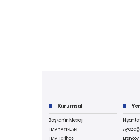
Kurumsal
Yer
Başkan'ın Mesajı
Nişantaş
FMV YAYINLARI
Ayazağa
FMV Tarihçe
Erenköy 