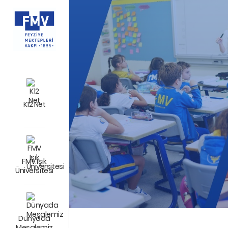
K12 Net
FMV Işık
Üniversitesi
Dünyada
Meşalemiz