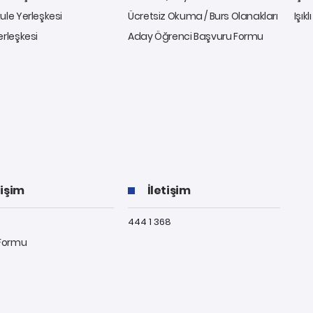
ule Yerleşkesi
Ücretsiz Okuma / Burs Olanakları
Işıkl
erleşkesi
Aday Öğrenci Başvuru Formu
tişim
İletişim
444 1 368
 Formu