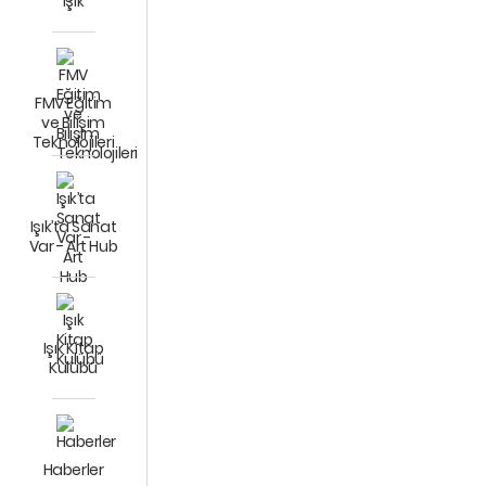
Işık
FMV Eğitim
ve Bilişim
Teknolojileri
Işık’ta Sanat
Var - Art Hub
Işık Kitap
Kulübü
Haberler