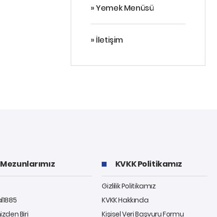
» Yemek Menüsü
» İletişim
Mezunlarımız
KVKK Politikamız
Gizlilik Politikamız
al1885
KVKK Hakkında
izden Biri
Kişisel Veri Başvuru Formu