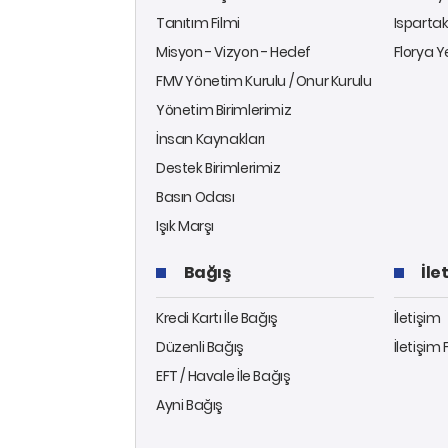
Tanıtım Filmi
Ispartak
Misyon - Vizyon - Hedef
Florya Y
FMV Yönetim Kurulu / Onur Kurulu
Yönetim Birimlerimiz
İnsan Kaynakları
Destek Birimlerimiz
Basın Odası
Işık Marşı
Bağış
İle
Kredi Kartı İle Bağış
İletişim
Düzenli Bağış
İletişim
EFT / Havale İle Bağış
Ayni Bağış