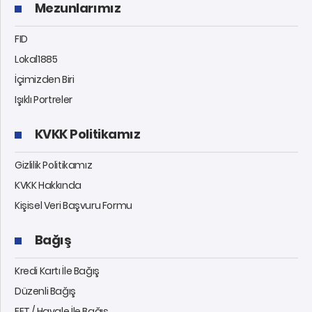
Mezunlarımız
FID
Lokal1885
İçimizden Biri
Işıklı Portreler
KVKK Politikamız
Gizlilik Politikamız
KVKK Hakkında
Kişisel Veri Başvuru Formu
Bağış
Kredi Kartı İle Bağış
Düzenli Bağış
EFT / Havale İle Bağış