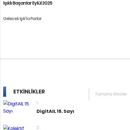
Işıklı Başarılar Eylül 2025
Gelecek Işık'la Parlar
Öğrencilerimize başarılar diler ...
ETKİNLİKLER
Tümünü Göster
1 .
DigitAIL 15. Sayı
2 .