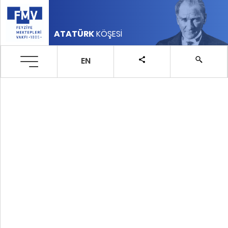
ATATÜRK
KÖŞESİ
EN