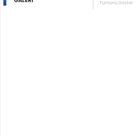
GALERİ
Tümünü Göster
7 .
Kolektif Dergisi - 1. Sayı
8 .
Kolektif Dergisi - 1. Sayı
9 .
Kolektif Dergisi - 1. Sayı
10 .
Birlik Hâli Dergisi - 1. Sayı