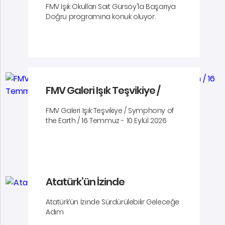
FMV Işık Okulları Sait Gürsoy'la Başarıya
Doğru programına konuk oluyor.
FMV Galeri Işık Teşvikiye /
Symphony of the Earth / 16
FMV Galeri Işık Teşvikiye / Symphony of
Temmuz - 10 Eylül 2026
the Earth / 16 Temmuz - 10 Eylül 2026
Atatürk’ün İzinde
Sürdürülebilir Geleceğe Adım
Atatürk’ün İzinde Sürdürülebilir Geleceğe
Adım