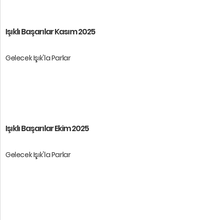
Öğrencilerimize baş ...
Işıklı Başarılar Kasım 2025
Gelecek Işık'la Parlar
Öğrencilerimize baş ...
Işıklı Başarılar Ekim 2025
Gelecek Işık'la Parlar
Öğrencilerimize baş ...