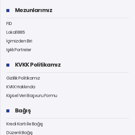
Mezunlarımız
FID
Lokal1885
İçimizden Biri
Işıklı Portreler
KVKK Politikamız
Gizlilik Politikamız
KVKK Hakkında
Kişisel Veri Başvuru Formu
Bağış
Kredi Kartı İle Bağış
Düzenli Bağış