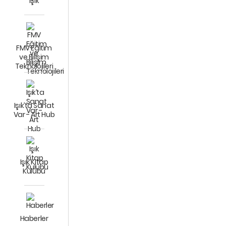
Işık
FMV Eğitim
ve Bilişim
Teknolojileri
Işık’ta Sanat
Var - Art Hub
Işık Kitap
Kulübü
Haberler