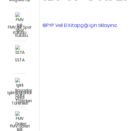
IBPYP Veli El Kitapçığı için tıklayınız.
FMV Işık Spor
Kulübü
SSTA
Işıklı Başarılar
Ödül
Törenleri
FMV Galeri