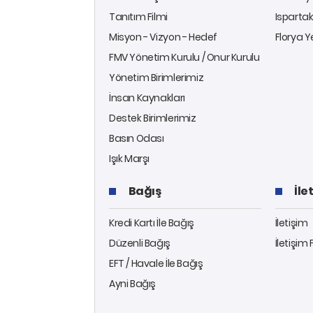
Tanıtım Filmi
Ispartak
Misyon - Vizyon - Hedef
Florya Y
FMV Yönetim Kurulu / Onur Kurulu
Yönetim Birimlerimiz
İnsan Kaynakları
Destek Birimlerimiz
Basın Odası
Işık Marşı
Bağış
İle
Kredi Kartı İle Bağış
İletişim
Düzenli Bağış
İletişim
EFT / Havale İle Bağış
Ayni Bağış