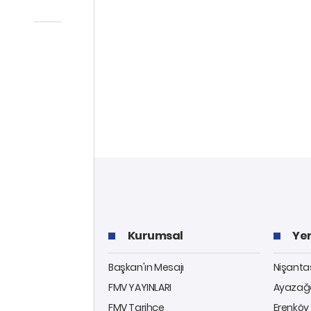
Kurumsal
Yer
Başkan'ın Mesajı
Nişantaş
FMV YAYINLARI
Ayazağa
FMV Tarihçe
Erenköy 