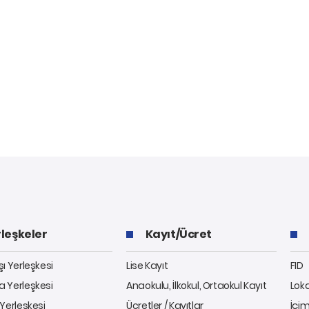
leşkeler
Kayıt/Ücret
ı Yerleşkesi
Lise Kayıt
FID
 Yerleşkesi
Anaokulu, İlkokul, Ortaokul Kayıt
Lok
Yerleşkesi
Ücretler / Kayıtlar
İçim