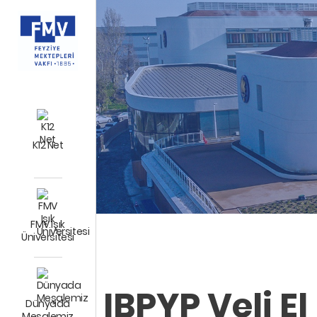
K12 Net
FMV Işık
Üniversitesi
IBPYP Veli El
Dünyada
Meşalemiz