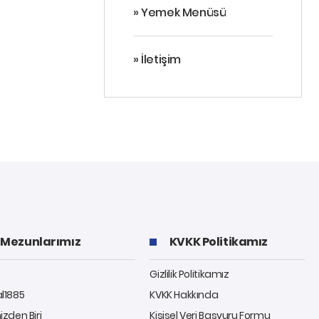
» Yemek Menüsü
» İletişim
Mezunlarımız
KVKK Politikamız
Gizlilik Politikamız
al1885
KVKK Hakkında
izden Biri
Kişisel Veri Başvuru Formu