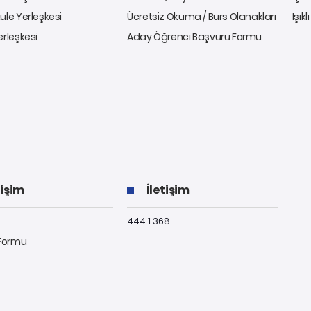
ule Yerleşkesi
Ücretsiz Okuma / Burs Olanakları
Işıkl
erleşkesi
Aday Öğrenci Başvuru Formu
tişim
İletişim
444 1 368
 Formu