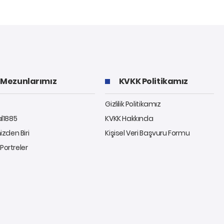
Mezunlarımız
KVKK Politikamız
Gizlilik Politikamız
al1885
KVKK Hakkında
izden Biri
Kişisel Veri Başvuru Formu
ı Portreler