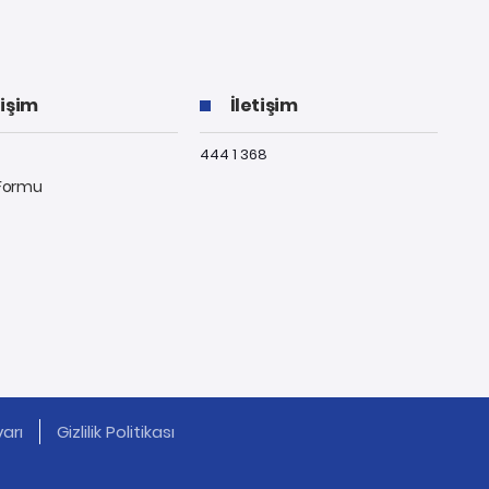
tişim
İletişim
444 1 368
 Formu
arı
Gizlilik Politikası