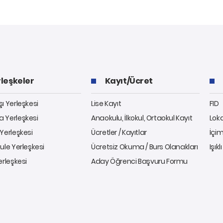
leşkeler
Kayıt/Ücret
ı Yerleşkesi
Lise Kayıt
FID
 Yerleşkesi
Anaokulu, İlkokul, Ortaokul Kayıt
Lok
Yerleşkesi
Ücretler / Kayıtlar
İçim
ule Yerleşkesi
Ücretsiz Okuma / Burs Olanakları
Işıkl
erleşkesi
Aday Öğrenci Başvuru Formu