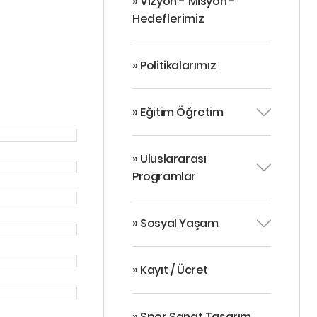
» Vizyon - Misyon -
Hedeflerimiz
» Politikalarımız
» Eğitim Öğretim
» Uluslararası
Programlar
» Sosyal Yaşam
» Kayıt / Ücret
» Spor Sanat Tasarım