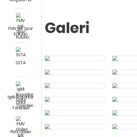
Galeri
FMV Işık Spor
Kulübü
SSTA
Işıklı Başarılar
Ödül
Törenleri
FMV Galeri