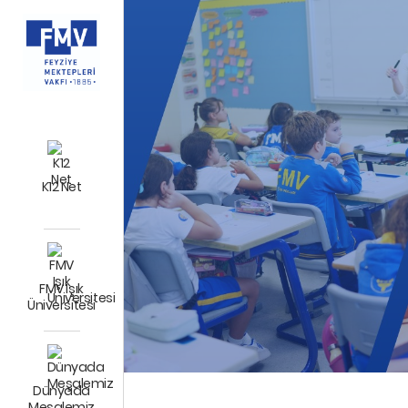
K12 Net
FMV Işık
Üniversitesi
Dünyada
Meşalemiz