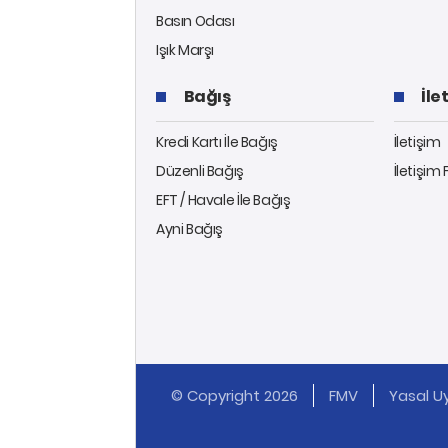
Basın Odası
Işık Marşı
Bağış
İle
Kredi Kartı İle Bağış
İletişim
Düzenli Bağış
İletişim
EFT / Havale İle Bağış
Ayni Bağış
© Copyright 2026
FMV
Yasal Uy