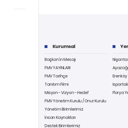
Kurumsal
Yer
Başkan'ın Mesajı
Nişantaş
FMV YAYINLARI
Ayazağa
FMV Tarihçe
Erenköy 
Tanıtım Filmi
Ispartak
Misyon - Vizyon - Hedef
Florya Y
FMV Yönetim Kurulu / Onur Kurulu
Yönetim Birimlerimiz
İnsan Kaynakları
Destek Birimlerimiz