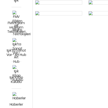
Işık
FMV Eğitim
ve Bilişim
Teknolojileri
Işık’ta Sanat
Var - Art Hub
Işık Kitap
Kulübü
Haberler