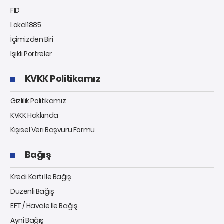
FID
Lokal1885
İçimizden Biri
Işıklı Portreler
KVKK Politikamız
Gizlilik Politikamız
KVKK Hakkında
Kişisel Veri Başvuru Formu
Bağış
Kredi Kartı İle Bağış
Düzenli Bağış
EFT / Havale İle Bağış
Ayni Bağış