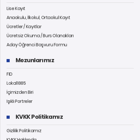
Lise Kayıt
Anaokulu, İlkokul, Ortaokul Kayıt
Ücretler / Kayıtlar
Ücretsiz Okuma / Burs Olanakları
Aday Öğrenci Başvuru Formu
Mezunlarımız
FID
Lokal1885
İçimizden Biri
Işıklı Portreler
KVKK Politikamız
Gizlilik Politikamız
KVKK Hakkında