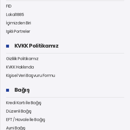
FID
Lokal1885
İçimizden Biri
Işıklı Portreler
KVKK Politikamız
Gizlilik Politikamız
KVKK Hakkında
Kişisel Veri Başvuru Formu
Bağış
Kredi Kartı İle Bağış
Düzenli Bağış
EFT / Havale İle Bağış
Ayni Bağış