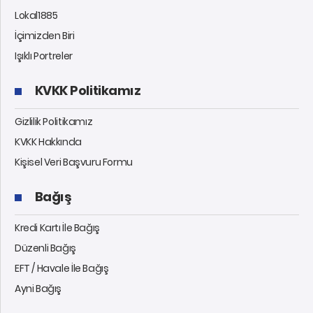
Lokal1885
İçimizden Biri
Işıklı Portreler
KVKK Politikamız
Gizlilik Politikamız
KVKK Hakkında
Kişisel Veri Başvuru Formu
Bağış
Kredi Kartı İle Bağış
Düzenli Bağış
EFT / Havale İle Bağış
Ayni Bağış