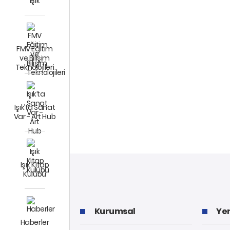
Işık
FMV Eğitim
ve Bilişim
Teknolojileri
Işık’ta Sanat
Var - Art Hub
Işık Kitap
Kulübü
Kurumsal
Yer
Haberler