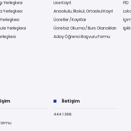
ı Yerleşkesi
Lise Kayıt
FID
 Yerleşkesi
Anaokulu, İlkokul, Ortaokul Kayıt
Lok
Yerleşkesi
Ücretler / Kayıtlar
İçim
ule Yerleşkesi
Ücretsiz Okuma / Burs Olanakları
Işıkl
erleşkesi
Aday Öğrenci Başvuru Formu
tişim
İletişim
444 1 368
 Formu