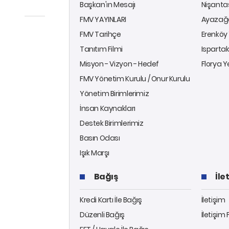
Başkan'ın Mesajı
Nişantaş
FMV YAYINLARI
Ayazağa
FMV Tarihçe
Erenköy 
Tanıtım Filmi
Ispartak
Misyon - Vizyon - Hedef
Florya Y
FMV Yönetim Kurulu / Onur Kurulu
Yönetim Birimlerimiz
İnsan Kaynakları
Destek Birimlerimiz
Basın Odası
Işık Marşı
Bağış
İle
Kredi Kartı İle Bağış
İletişim
Düzenli Bağış
İletişim