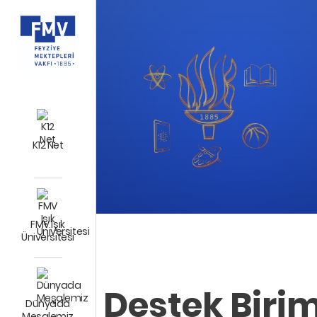
K12 Net
FMV Işık
Üniversitesi
Destek Birim
Dünyada
Meşalemiz