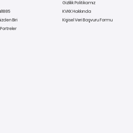
Gizlilik Politikamız
al1885
KVKK Hakkında
izden Biri
Kişisel Veri Başvuru Formu
ı Portreler