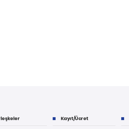
leşkeler
Kayıt/Ücret