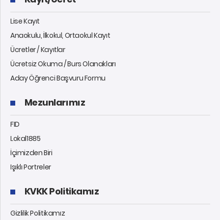
Lise Kayıt
Anaokulu, İlkokul, Ortaokul Kayıt
Ücretler / Kayıtlar
Ücretsiz Okuma / Burs Olanakları
Aday Öğrenci Başvuru Formu
Mezunlarımız
FID
Lokal1885
İçimizden Biri
Işıklı Portreler
KVKK Politikamız
Gizlilik Politikamız