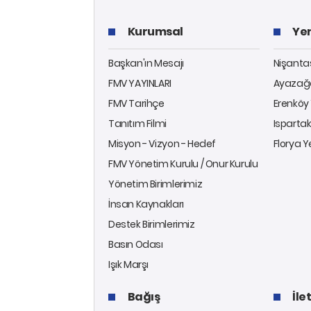
Kurumsal
Yer
Başkan'ın Mesajı
Nişantaş
FMV YAYINLARI
Ayazağa
FMV Tarihçe
Erenköy 
Tanıtım Filmi
Ispartak
Misyon - Vizyon - Hedef
Florya Y
FMV Yönetim Kurulu / Onur Kurulu
Yönetim Birimlerimiz
İnsan Kaynakları
Destek Birimlerimiz
Basın Odası
Işık Marşı
Bağış
İle