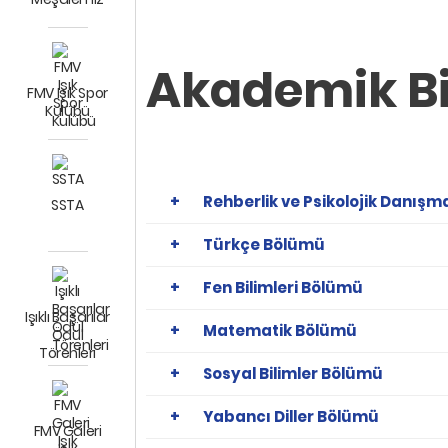
Akademik Bi
FMV Işık Spor
Kulübü
Rehberlik ve Psikolojik Danışm
SSTA
Türkçe Bölümü
Fen Bilimleri Bölümü
Işıklı Başarılar
Matematik Bölümü
Ödül
Törenleri
Sosyal Bilimler Bölümü
Yabancı Diller Bölümü
FMV Galeri