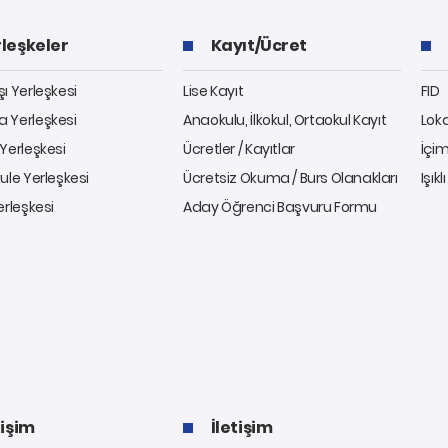
leşkeler
Kayıt/Ücret
ı Yerleşkesi
Lise Kayıt
FID
 Yerleşkesi
Anaokulu, İlkokul, Ortaokul Kayıt
Lok
Yerleşkesi
Ücretler / Kayıtlar
İçim
ule Yerleşkesi
Ücretsiz Okuma / Burs Olanakları
Işıkl
erleşkesi
Aday Öğrenci Başvuru Formu
tişim
İletişim