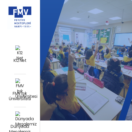
K12 Net
FMV Işık
Üniversitesi
Dünyada
Meşalemiz