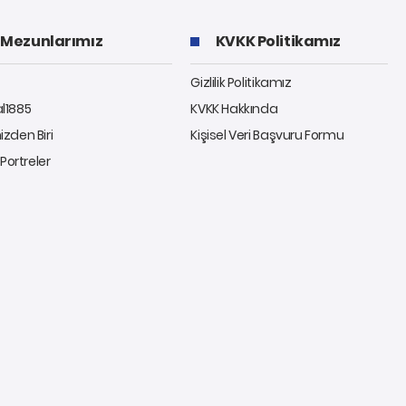
Mezunlarımız
KVKK Politikamız
Gizlilik Politikamız
al1885
KVKK Hakkında
izden Biri
Kişisel Veri Başvuru Formu
ı Portreler