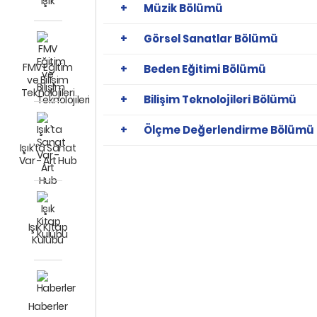
Işık
Müzik Bölümü
Görsel Sanatlar Bölümü
FMV Eğitim
Beden Eğitimi Bölümü
ve Bilişim
Teknolojileri
Bilişim Teknolojileri Bölümü
Ölçme Değerlendirme Bölümü
Işık’ta Sanat
Var - Art Hub
Işık Kitap
Kulübü
Haberler