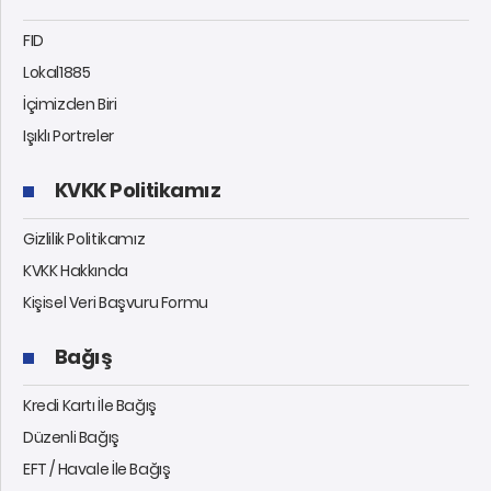
FID
Lokal1885
İçimizden Biri
Işıklı Portreler
KVKK Politikamız
Gizlilik Politikamız
KVKK Hakkında
Kişisel Veri Başvuru Formu
Bağış
Kredi Kartı İle Bağış
Düzenli Bağış
EFT / Havale İle Bağış