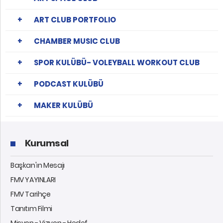
ART CLUB PORTFOLIO
CHAMBER MUSIC CLUB
SPOR KULÜBÜ- VOLEYBALL WORKOUT CLUB
PODCAST KULÜBÜ
MAKER KULÜBÜ
Kurumsal
Başkan'ın Mesajı
FMV YAYINLARI
FMV Tarihçe
Tanıtım Filmi