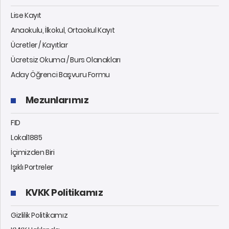
Lise Kayıt
Anaokulu, İlkokul, Ortaokul Kayıt
Ücretler / Kayıtlar
Ücretsiz Okuma / Burs Olanakları
Aday Öğrenci Başvuru Formu
Mezunlarımız
FID
Lokal1885
İçimizden Biri
Işıklı Portreler
KVKK Politikamız
Gizlilik Politikamız