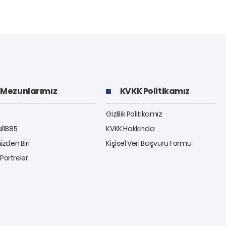
Mezunlarımız
KVKK Politikamız
Gizlilik Politikamız
al1885
KVKK Hakkında
izden Biri
Kişisel Veri Başvuru Formu
ı Portreler