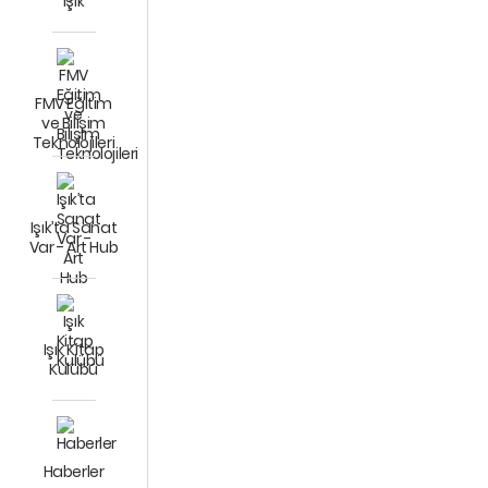
Işık
FMV Eğitim
ve Bilişim
Teknolojileri
Işık’ta Sanat
Var - Art Hub
Işık Kitap
Kulübü
Haberler