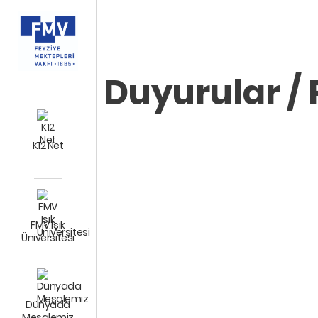
Duyurular / 
K12 Net
FMV Işık
Üniversitesi
Dünyada
Meşalemiz