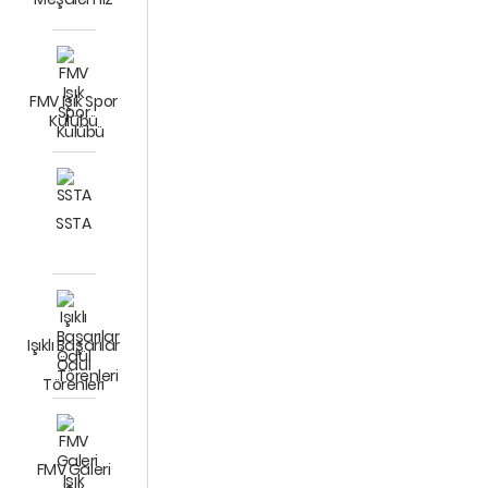
FMV Işık Spor
Kulübü
SSTA
Işıklı Başarılar
Ödül
Törenleri
FMV Galeri