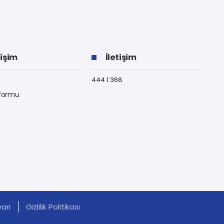
tişim
İletişim
444 1 368
 Formu
arı
Gizlilik Politikası