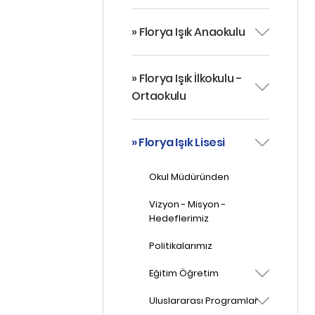
» Florya Işık Anaokulu
» Florya Işık İlkokulu -
Ortaokulu
» Florya Işık Lisesi
Okul Müdüründen
Vizyon - Misyon -
Hedeflerimiz
Politikalarımız
Eğitim Öğretim
Uluslararası Programlar