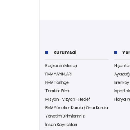
Kurumsal
Yer
Başkan'ın Mesajı
Nişantaş
FMV YAYINLARI
Ayazağa
FMV Tarihçe
Erenköy 
Tanıtım Filmi
Ispartak
Misyon - Vizyon - Hedef
Florya Y
FMV Yönetim Kurulu / Onur Kurulu
Yönetim Birimlerimiz
İnsan Kaynakları