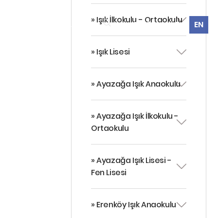
» Işık İlkokulu - Ortaokulu
360° Sanal Tur
EN
MEZUNLARIMIZ
İLETIŞIM
» Işık Lisesi
» Ayazağa Işık Anaokulu
» Ayazağa Işık İlkokulu -
Ortaokulu
» Ayazağa Işık Lisesi -
Fen Lisesi
» Erenköy Işık Anaokulu