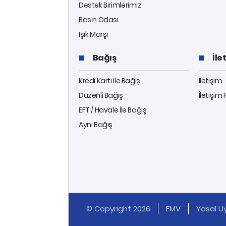
Destek Birimlerimiz
Basın Odası
Işık Marşı
Bağış
İle
Kredi Kartı İle Bağış
İletişim
Düzenli Bağış
İletişim
EFT / Havale İle Bağış
Ayni Bağış
© Copyright 2026
FMV
Yasal Uy