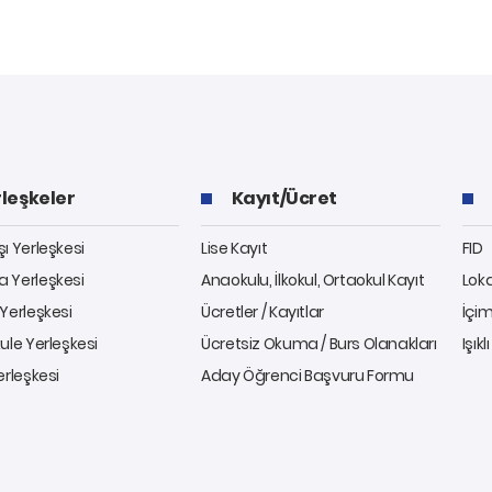
leşkeler
Kayıt/Ücret
ı Yerleşkesi
Lise Kayıt
FID
 Yerleşkesi
Anaokulu, İlkokul, Ortaokul Kayıt
Lok
Yerleşkesi
Ücretler / Kayıtlar
İçim
ule Yerleşkesi
Ücretsiz Okuma / Burs Olanakları
Işıkl
erleşkesi
Aday Öğrenci Başvuru Formu