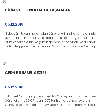
Can METİNER ve Erenköy Işık Fen Lisesi'nden Ülkü GÜNAR'ı,
ailelerini, onları yetiştiren öğretmenlerimizi de kutluyoruz.
BİLİM VE TEKNOLOJİ BULUŞMALARI
05.12.2018
Geleceğin tasarımcıları olan öğrencilerimiz, her biri alanında
uzman bilim insanları ve sektör lideri şirketlerin yöneticileri ile
bilim ve teknolojide yaşanan gelişmeler hakkında konuşarak
dijital değişime hazırlanıyorlar. Ayazağa Işık Lisesi ve Ayazağa
Işık Fen Lisesi tarafından düzenlenen "Bilim ve Teknoloji
Buluşmaları"nda CERN'de Yapılan Çalışmalar, Yapay Zekâ,
Artırılmış Gerçeklik, Göz Sağlığında Teknoloji, Veri Bilimi ile Dijital
Gerçeklik, Giyilebilir Teknoloji, Endüstri 4.0 Devrimi gibi
konularda gelişmekte olan bilim ve teknolojinin ışığında
öğrencilerimiz bilgilenmektedirler. 19 Ekim 2017 günü CERN'de
CERN BİLİMSEL GEZİSİ
yapılan çalışmalar konusunda Prof. Dr. Serkant ÇETİN
tarafından yapılan bilgilendirmeden sonra, merakları artan
öğrencilerimiz bir sonraki konferans olan Dönüşüm
05.12.2018
Girdabında Teknoloji konusunda INTEL Genel Müdürü Yalım
ERİŞTİREN ile 12 Aralık 2017 günü bir araya gelmeyi
FMV Özel Ayazağa Işık Lisesi ve FMV Özel Ayazağa Işık Fen Lisesi
beklemektedirler.
öğrencileri ile 25-27 Kasım 2017 tarihleri arasında İsviçre'nin
Cenevre kentinde bulunan Avrupa Nükleer Araştırma Merkezi