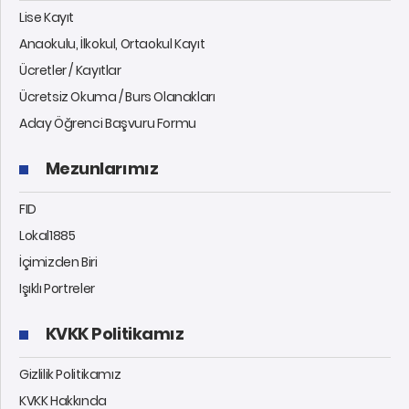
Lise Kayıt
Anaokulu, İlkokul, Ortaokul Kayıt
Ücretler / Kayıtlar
Ücretsiz Okuma / Burs Olanakları
Aday Öğrenci Başvuru Formu
Mezunlarımız
FID
Lokal1885
İçimizden Biri
Işıklı Portreler
KVKK Politikamız
Gizlilik Politikamız
KVKK Hakkında