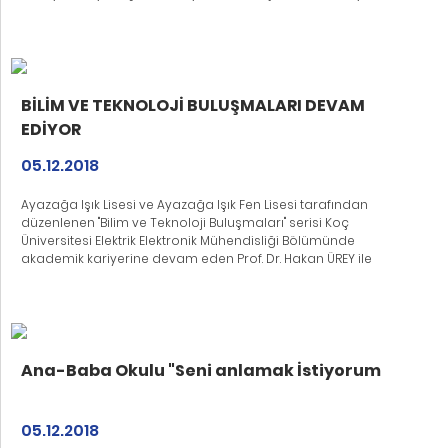
tıklayınız. Kaymakamlık yazısını indirmek için lütfen buraya
tıklayınız.
BİLİM VE TEKNOLOJİ BULUŞMALARI DEVAM
EDİYOR
05.12.2018
Ayazağa Işık Lisesi ve Ayazağa Işık Fen Lisesi tarafından
düzenlenen "Bilim ve Teknoloji Buluşmaları" serisi Koç
Üniversitesi Elektrik Elektronik Mühendisliği Bölümünde
akademik kariyerine devam eden Prof. Dr. Hakan ÜREY ile
devam ediyor. Ekran ve görüntüleme sistemleri, optik, sensörler
ve mikroteknoloji alanlarında 50'den fazla patente sahip
olan Sayın ÜREY, 14 Şubat 2018 Çarşamba günü "İnsan ve
Bilgisayar Etkileşiminin Geleceği" başlıklı konferansı ile
öğrencilerimizle bir araya gelecek.
Ana-Baba Okulu "Seni anlamak İstiyorum
05.12.2018