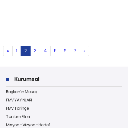
«
1
2
3
4
5
6
7
»
Kurumsal
Başkan'ın Mesajı
FMV YAYINLARI
FMV Tarihçe
Tanıtım Filmi
Misyon - Vizyon - Hedef