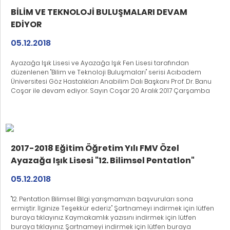
BİLİM VE TEKNOLOJİ BULUŞMALARI DEVAM
EDİYOR
05.12.2018
Ayazağa Işık Lisesi ve Ayazağa Işık Fen Lisesi tarafından
düzenlenen "Bilim ve Teknoloji Buluşmaları" serisi Acıbadem
Üniversitesi Göz Hastalıkları Anabilim Dalı Başkanı Prof. Dr. Banu
Coşar ile devam ediyor. Sayın Coşar 20 Aralık 2017 Çarşamba
günü "Teknoloji ve Göz Sağlığı" başlıklı konferansı ile
öğrencilerimizle bir araya gelecek.
2017-2018 Eğitim Öğretim Yılı FMV Özel
Ayazağa Işık Lisesi "12. Bilimsel Pentatlon"
Bilgi Yarışması Başvuru Formu
05.12.2018
"12. Pentatlon Bilimsel Bilgi yarışmamızın başvuruları sona
ermiştir. İlginize Teşekkür ederiz." Şartnameyi indirmek için lütfen
buraya tıklayınız. Kaymakamlık yazısını indirmek için lütfen
buraya tıklayınız. Şartnameyi indirmek için lütfen buraya