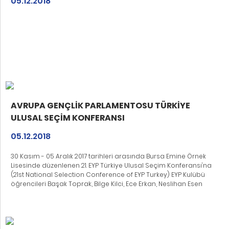
05.12.2018
AVRUPA GENÇLİK PARLAMENTOSU TÜRKİYE
ULUSAL SEÇİM KONFERANSI
05.12.2018
30 Kasım - 05 Aralık 2017 tarihleri arasında Bursa Emine Örnek
Lisesinde düzenlenen 21. EYP Türkiye Ulusal Seçim Konferansı'na
(21st National Selection Conference of EYP Turkey) EYP Kulübü
öğrencileri Başak Toprak, Bilge Kilci, Ece Erkan, Neslihan Esen
katılmışlar ve okulumuzu başarıyla temsil etmişlerdir. Ece
ERKAN, yapılan elemeler sonucunda uluslararası konferanslara
katılmaya hak kazanmıştır. Öğrencimizi kutluyor, başarısının
yükselerek devamını diliyoruz.