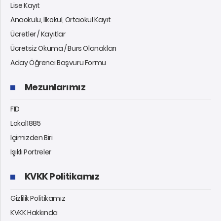
Lise Kayıt
Anaokulu, İlkokul, Ortaokul Kayıt
Ücretler / Kayıtlar
Ücretsiz Okuma / Burs Olanakları
Aday Öğrenci Başvuru Formu
Mezunlarımız
FID
Lokal1885
İçimizden Biri
Işıklı Portreler
KVKK Politikamız
Gizlilik Politikamız
KVKK Hakkında