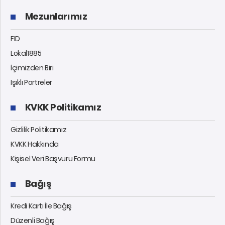
Mezunlarımız
FID
Lokal1885
İçimizden Biri
Işıklı Portreler
KVKK Politikamız
Gizlilik Politikamız
KVKK Hakkında
Kişisel Veri Başvuru Formu
Bağış
Kredi Kartı İle Bağış
Düzenli Bağış