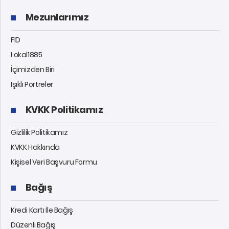
Mezunlarımız
FID
Lokal1885
İçimizden Biri
Işıklı Portreler
KVKK Politikamız
Gizlilik Politikamız
KVKK Hakkında
Kişisel Veri Başvuru Formu
Bağış
Kredi Kartı İle Bağış
Düzenli Bağış