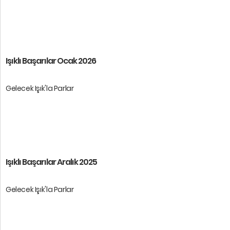
Öğrencilerimize başarılar dileri ...
Işıklı Başarılar Ocak 2026
Gelecek Işık'la Parlar
Öğrencilerimize başarılar diler ...
Işıklı Başarılar Aralık 2025
Gelecek Işık'la Parlar