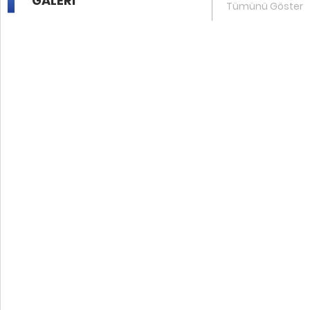
GALERİ
Tümünü Göster
7 .
Kolektif Dergisi - 1. Sayı
8 .
Kolektif Dergisi - 1. Sayı
9 .
Kolektif Dergisi - 1. Sayı
10 .
Birlik Hâli Dergisi - 1. Sayı