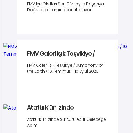
FMV Işık Okulları Sait Gürsoy'la Başarıya
Doğru programına konuk oluyor.
FMV Galeri Işık Teşvikiye /
Symphony of the Earth / 16
FMV Galeri Işık Teşvikiye / Symphony of
Temmuz - 10 Eylül 2026
the Earth / 16 Temmuz - 10 Eylül 2026
Atatürk’ün İzinde
Sürdürülebilir Geleceğe Adım
Atatürk’ün İzinde Sürdürülebilir Geleceğe
Adım