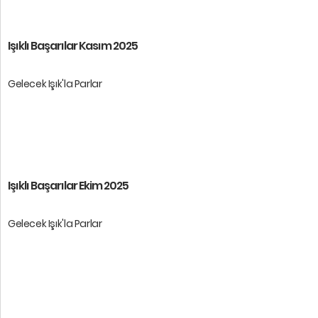
Öğrencilerimize baş ...
Işıklı Başarılar Kasım 2025
Gelecek Işık'la Parlar
Öğrencilerimize baş ...
Işıklı Başarılar Ekim 2025
Gelecek Işık'la Parlar
Öğrencilerimize baş ...