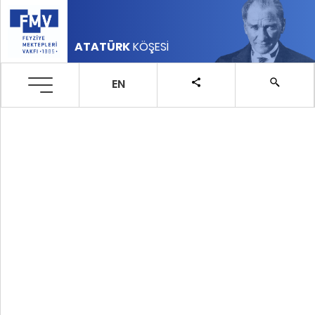
ATATÜRK
KÖŞESİ
EN