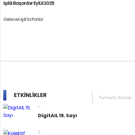
Işıklı Başarılar Eylül 2025
Gelecek Işık'la Parlar
Öğrencilerimize başarılar diler ...
ETKİNLİKLER
Tümünü Göster
1 .
DigitAIL 15. Sayı
2 .